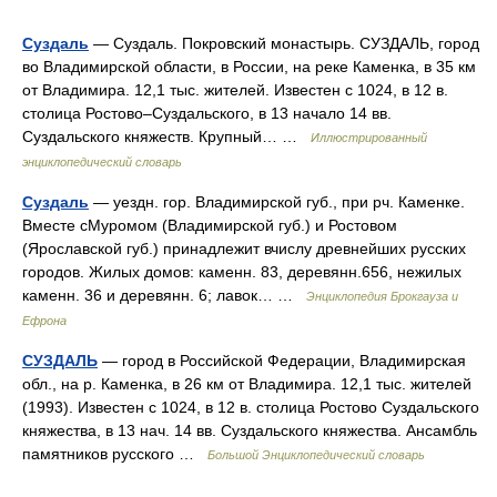
Суздаль
— Суздаль. Покровский монастырь. СУЗДАЛЬ, город
во Владимирской области, в России, на реке Каменка, в 35 км
от Владимира. 12,1 тыс. жителей. Известен с 1024, в 12 в.
столица Ростово–Суздальского, в 13 начало 14 вв.
Суздальского княжеств. Крупный… …
Иллюстрированный
энциклопедический словарь
Суздаль
— уездн. гор. Владимирской губ., при рч. Каменке.
Вместе сМуромом (Владимирской губ.) и Ростовом
(Ярославской губ.) принадлежит вчислу древнейших русских
городов. Жилых домов: каменн. 83, деревянн.656, нежилых
каменн. 36 и деревянн. 6; лавок… …
Энциклопедия Брокгауза и
Ефрона
СУЗДАЛЬ
— город в Российской Федерации, Владимирская
обл., на р. Каменка, в 26 км от Владимира. 12,1 тыс. жителей
(1993). Известен с 1024, в 12 в. столица Ростово Суздальского
княжества, в 13 нач. 14 вв. Суздальского княжества. Ансамбль
памятников русского …
Большой Энциклопедический словарь