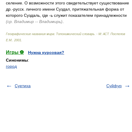
селение. О возможности этого свидетельствует существование
др.-русск. личного имени Суздал, притяжательная форма от
которого Суздаль, где -ь служит показателем принадлежности
(ср. Владимир -- Владимирь)
.
Географические названия мира: Топонимический словарь. - М: АСТ
.
Поспелов
Е.М.
.
2001
.
Игры ⚽
Нужна курсовая?
Синонимы
:
город
Суетиха
Суйфур